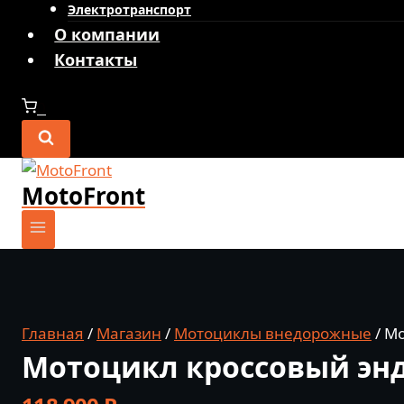
Электротранспорт
О компании
Контакты
0
MotoFront
Главная
/
Магазин
/
Мотоциклы внедорожные
/
Мо
Мотоцикл кроссовый энд