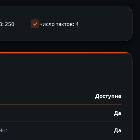
8: 250
число тактов: 4
Доступна
Да
йн:
Да