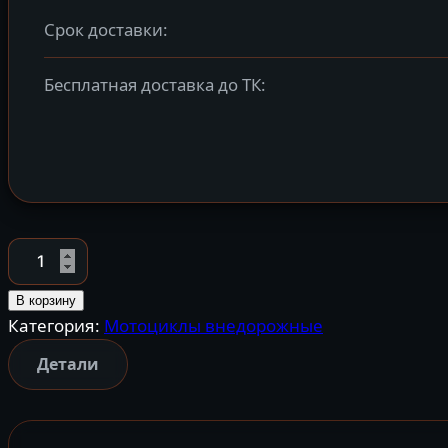
Срок доставки:
Бесплатная доставка до ТК:
Количество
товара
Мотоцикл
В корзину
Категория:
Мотоциклы внедорожные
кроссовый
эндуро
Детали
AVANTIS
250
DOHC