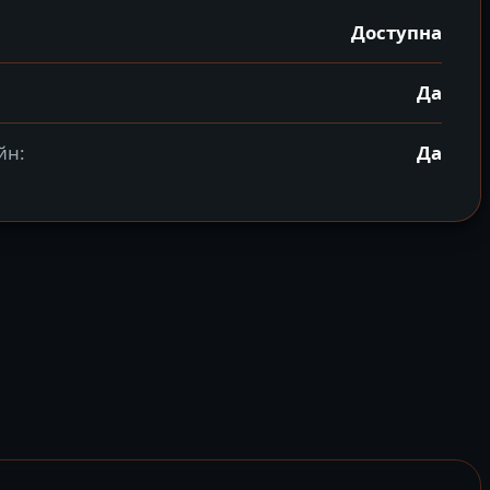
Доступна
Да
йн:
Да