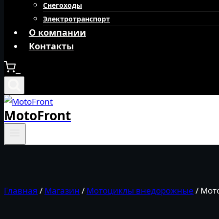
Снегоходы
Электротранспорт
О компании
Контакты
0
MotoFront
Главная
/
Магазин
/
Мотоциклы внедорожные
/
Мото