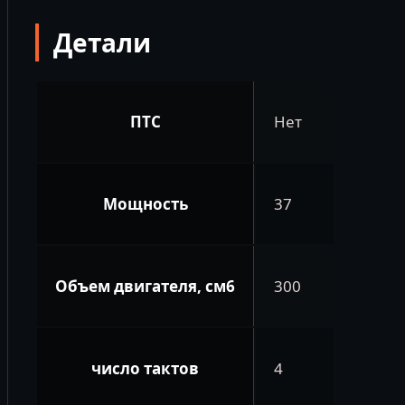
PRO
Детали
EFI
EXCLUSIVE
ARS
ПТС
Нет
Мощность
37
Объем двигателя, см6
300
число тактов
4