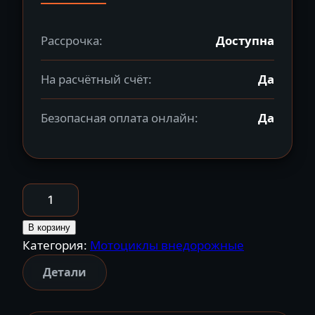
Рассрочка:
Доступна
На расчётный счёт:
Да
Безопасная оплата онлайн:
Да
Количество
товара
Мотоцикл
В корзину
Категория:
Мотоциклы внедорожные
кроссовый
эндуро
Детали
KAYO
K6-