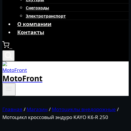
Снегоходы
Электротранспорт
О компании
Контакты
0
MotoFront
Главная
/
Магазин
/
Мотоциклы внедорожные
/
Мотоцикл кроссовый эндуро KAYO K6-R 250