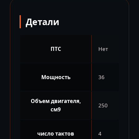
R
250
Детали
ПТС
Нет
Мощность
36
Объем двигателя,
250
см9
число тактов
4