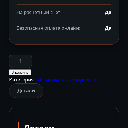
На расчётный счёт:
Да
Безопасная оплата онлайн:
Да
Количество
товара
Мотоцикл
В корзину
Категория:
Мотоциклы внедорожные
кроссовый
эндуро
Детали
FXMOTO
X7
CB250