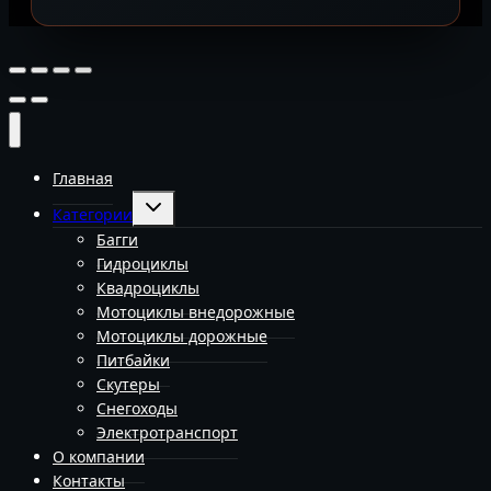
Главная
Переключить
Категории
дочернее
меню
Багги
Гидроциклы
Квадроциклы
Мотоциклы внедорожные
Мотоциклы дорожные
Питбайки
Скутеры
Снегоходы
Электротранспорт
О компании
Контакты