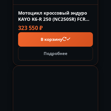
Мотоцикл кроссовый эндуро
KAYO K6-R 250 (NC250SR) FCR
21/18
323 550
₽
В корзину
Подробнее