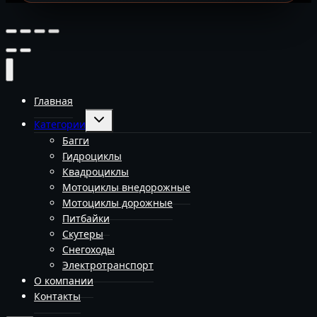
Главная
Переключить
Категории
дочернее
меню
Багги
Гидроциклы
Квадроциклы
Мотоциклы внедорожные
Мотоциклы дорожные
Питбайки
Скутеры
Снегоходы
Электротранспорт
О компании
Контакты