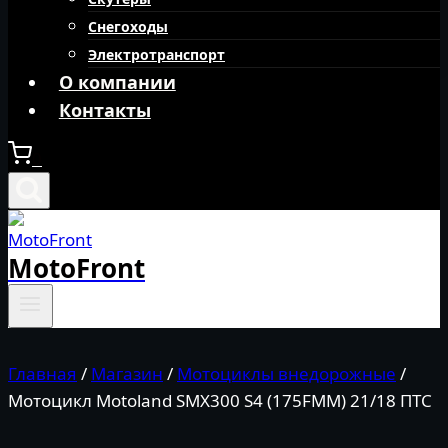
Снегоходы
Электротранспорт
О компании
Контакты
0
MotoFront
Главная
/
Магазин
/
Мотоциклы внедорожные
/
Мотоцикл Motoland SMX300 S4 (175FMM) 21/18 ПТС