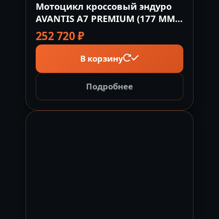
Мотоцикл кроссовый эндуро
AVANTIS A7 PREMIUM (177 MM)
с ПТС
252 720
₽
В корзину
Подробнее