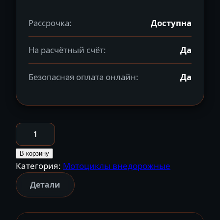
Рассрочка:
Доступна
На расчётный счёт:
Да
Безопасная оплата онлайн:
Да
Количество
товара
Мотоцикл
В корзину
Категория:
Мотоциклы внедорожные
Motoland
SMX300
Детали
S4
(175FMM)