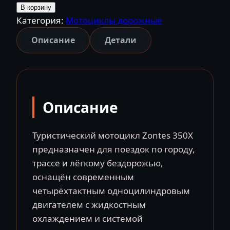
Zontes
В корзину
Категория:
Мотоциклы дорожные
350X
туристический
Описание
Детали
мотоцикл
Zontes
Китай
Описание
Туристический мотоцикл Zontes 350X
предназначен для поездок по городу,
трассе и лёгкому бездорожью,
оснащён современным
четырёхтактным одноцилиндровым
двигателем с жидкостным
охлаждением и системой