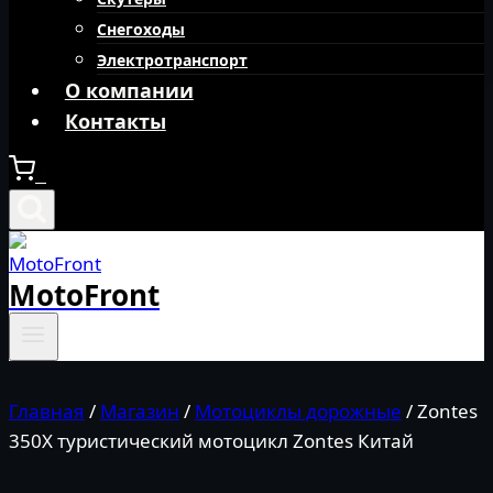
Снегоходы
Электротранспорт
О компании
Контакты
0
MotoFront
Главная
/
Магазин
/
Мотоциклы дорожные
/
Zontes
350X туристический мотоцикл Zontes Китай