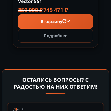
Vector 551
Первоначальная
Текущая
850 000
₽
745 471
₽
цена
цена:
В корзину
составляла
745
850
471 ₽.
000 ₽.
Подробнее
ОСТАЛИСЬ ВОПРОСЫ? С
РАДОСТЬЮ НА НИХ ОТВЕТИМ!