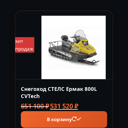
-18%
хит
продаж
Снегоход СТЕЛС Ермак 800L
CVTech
Первоначальная
Текущая
651 100
₽
531 520
₽
цена
цена:
В корзину
составляла
531
651
520 ₽.