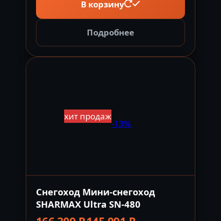
В корзину
Подробнее
хит продаж
-13%
Снегоход Мини-снегоход
SHARMAX Ultra SN-480
Первоначальная
Текущая