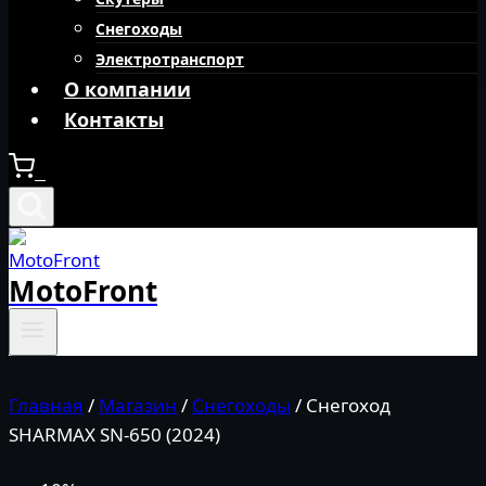
Снегоходы
Электротранспорт
О компании
Контакты
0
MotoFront
Главная
/
Магазин
/
Снегоходы
/
Снегоход
SHARMAX SN-650 (2024)