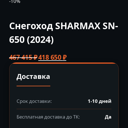
-10%
Снегоход SHARMAX SN-
650 (2024)
Первоначальная
Текущая
467 415
₽
418 650
₽
цена
цена:
составляла
418
Доставка
467
650 ₽.
415 ₽.
Срок доставки:
1-10 дней
Бесплатная доставка до ТК:
Да