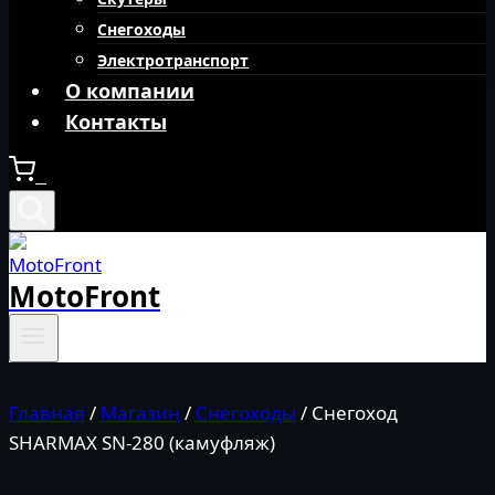
Снегоходы
Электротранспорт
О компании
Контакты
0
MotoFront
Главная
/
Магазин
/
Снегоходы
/
Снегоход
SHARMAX SN-280 (камуфляж)