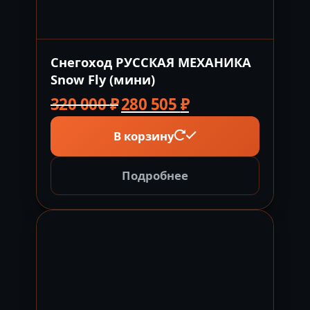
Снегоход РУССКАЯ МЕХАНИКА
Snow Fly (мини)
Первоначальная
Текущая
320 000
₽
280 505
₽
цена
цена:
В корзину
составляла
280
320
505 ₽.
000 ₽.
Подробнее