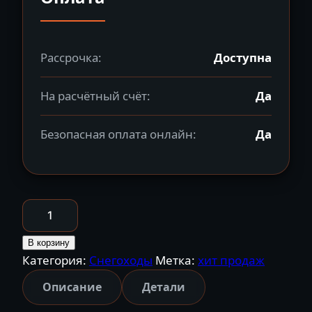
Рассрочка:
Доступна
На расчётный счёт:
Да
Безопасная оплата онлайн:
Да
Количество
товара
Снегоход
В корзину
Категория:
Снегоходы
Метка:
хит продаж
SHARMAX
SN-
Описание
Детали
280