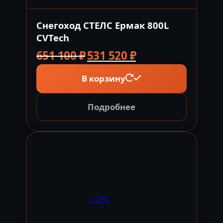
Снегоход СТЕЛС Ермак 800L
CVTech
Первоначальная
Текущая
651 100
₽
531 520
₽
цена
цена:
В корзину
составляла
531
651
520 ₽.
100 ₽.
Подробнее
-12%