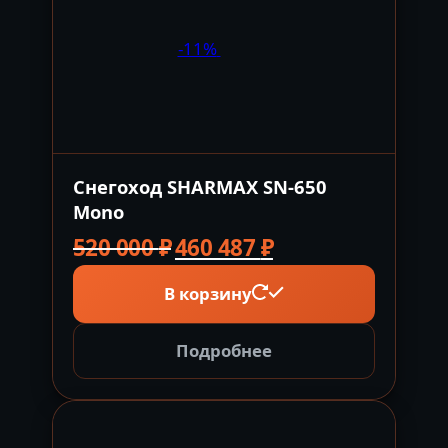
-11%
Снегоход SHARMAX SN-650
Mono
Первоначальная
Текущая
520 000
₽
460 487
₽
цена
цена:
В корзину
составляла
460
520
487 ₽.
000 ₽.
Подробнее