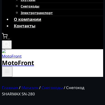
Снегоходы
Электротранспорт
О компании
Контакты
0
MotoFront
Главная
/
Магазин
/
Снегоходы
/
Снегоход
SHARMAX SN-280