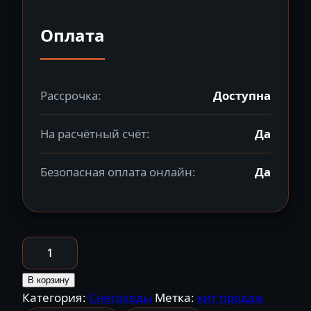
Оплата
Рассрочка:
Доступна
На расчётный счёт:
Да
Безопасная оплата онлайн:
Да
Количество
товара
Снегоход
В корзину
Категория:
Снегоходы
Метка:
хит продаж
SHARMAX