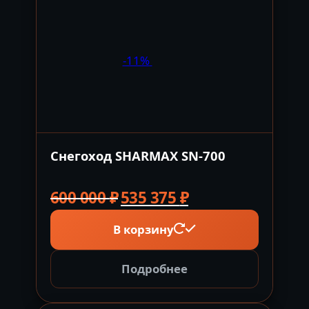
-11%
Снегоход SHARMAX SN-700
Первоначальная
Текущая
600 000
₽
535 375
₽
цена
цена:
В корзину
составляла
535
600
375 ₽.
000 ₽.
Подробнее