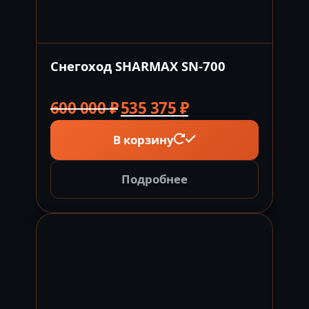
Снегоход SHARMAX SN-700
Первоначальная
Текущая
600 000
₽
535 375
₽
цена
цена:
В корзину
составляла
535
600
375 ₽.
000 ₽.
Подробнее