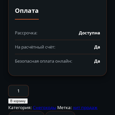
Оплата
Рассрочка:
Доступна
На расчётный счёт:
Да
Безопасная оплата онлайн:
Да
Количество
товара
Снегоход
В корзину
Категория:
Снегоходы
Метка:
хит продаж
РУССКАЯ