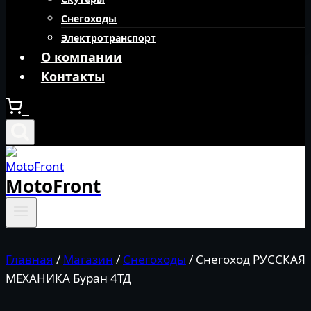
Снегоходы
Электротранспорт
О компании
Контакты
0
MotoFront
Главная
/
Магазин
/
Снегоходы
/
Снегоход РУССКАЯ
МЕХАНИКА Буран 4ТД