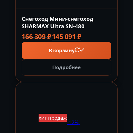
Снегоход Мини-снегоход
SHARMAX Ultra SN-480
Первоначальная
Текущая
166 309
₽
145 091
₽
цена
цена:
В корзину
составляла
145
166
091 ₽.
309 ₽.
Подробнее
хит продаж
-12%