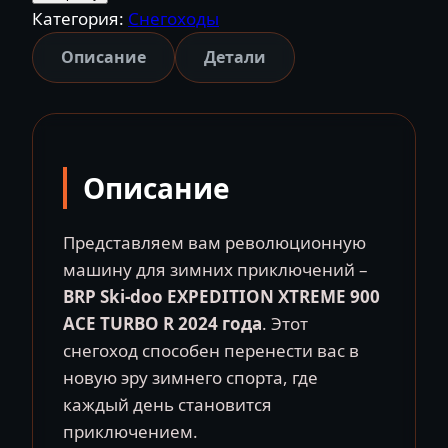
Категория:
Снегоходы
BRP
Ski-
Описание
Детали
Doo
Expedition
Xtreme
900
Описание
Ace
Turbo
R
Представляем вам революционную
(2024)
машину для зимних приключений –
BRP Ski-doo EXPEDITION XTREME 900
ACE TURBO R 2024 года
. Этот
снегоход способен перенести вас в
новую эру зимнего спорта, где
каждый день становится
приключением.