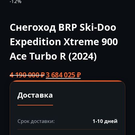
-12%
Снегоход BRP Ski-Doo
Expedition Xtreme 900
Ace Turbo R (2024)
Первоначальная
Текущая
4 190 000
₽
3 684 025
₽
цена
цена:
составляла
3
Доставка
4
684
190
025 ₽.
000 ₽.
Срок доставки:
1-10 дней