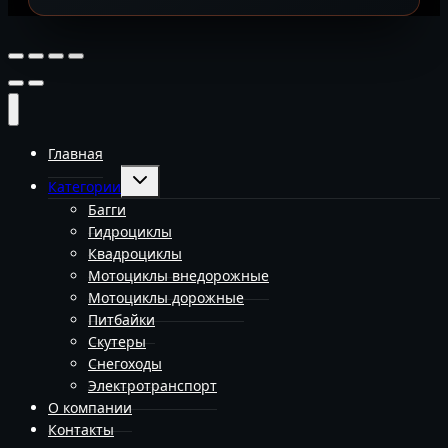
Главная
Переключить
Категории
дочернее
меню
Багги
Гидроциклы
Квадроциклы
Мотоциклы внедорожные
Мотоциклы дорожные
Питбайки
Скутеры
Снегоходы
Электротранспорт
О компании
Контакты