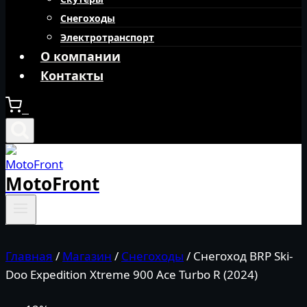
Снегоходы
Электротранспорт
О компании
Контакты
0
MotoFront
Главная
/
Магазин
/
Снегоходы
/
Снегоход BRP Ski-
Doo Expedition Xtreme 900 Ace Turbo R (2024)