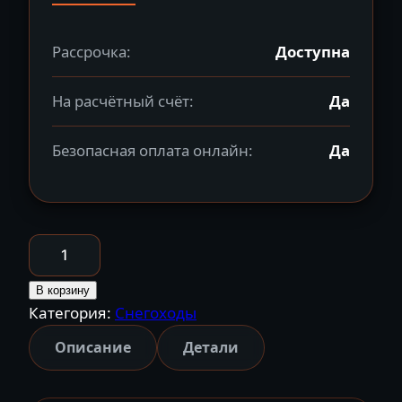
Рассрочка:
Доступна
На расчётный счёт:
Да
Безопасная оплата онлайн:
Да
Количество
товара
Снегоход
В корзину
Категория:
Снегоходы
BRP
Ski-
Описание
Детали
Doo
Expedition