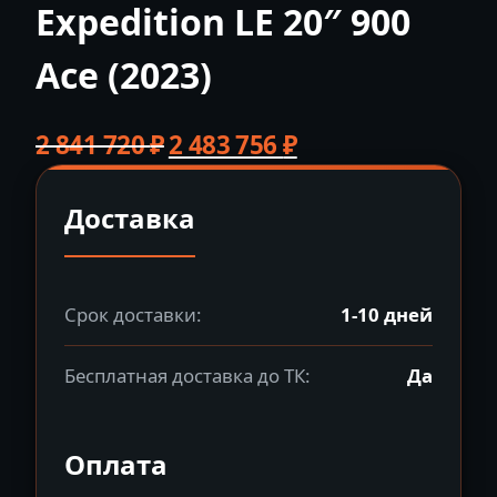
Expedition LE 20″ 900
Ace (2023)
Первоначальная
Текущая
2 841 720
₽
2 483 756
₽
цена
цена:
составляла
2
Доставка
2
483
841
756 ₽.
720 ₽.
Срок доставки:
1-10 дней
Бесплатная доставка до ТК:
Да
Оплата