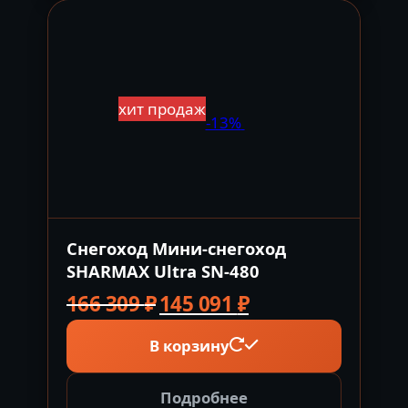
хит продаж
-13%
Снегоход Мини-снегоход
SHARMAX Ultra SN-480
Первоначальная
Текущая
166 309
₽
145 091
₽
цена
цена:
В корзину
составляла
145
166
091 ₽.
309 ₽.
Подробнее