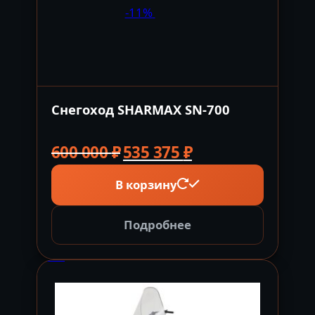
-11%
Снегоход SHARMAX SN-700
Первоначальная
Текущая
600 000
₽
535 375
₽
цена
цена:
В корзину
составляла
535
600
375 ₽.
000 ₽.
Подробнее
-11%