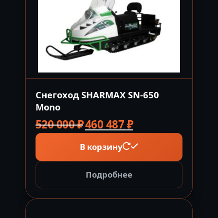
Снегоход SHARMAX SN-650
Mono
Первоначальная
Текущая
520 000
₽
460 487
₽
цена
цена:
В корзину
составляла
460
520
487 ₽.
000 ₽.
Подробнее