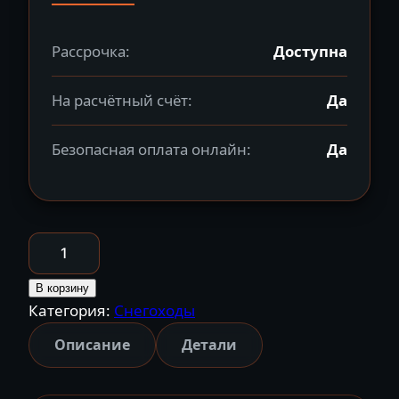
Рассрочка:
Доступна
На расчётный счёт:
Да
Безопасная оплата онлайн:
Да
Количество
товара
Снегоход
В корзину
Категория:
Снегоходы
BRP
Commander
Описание
Детали
GT
900