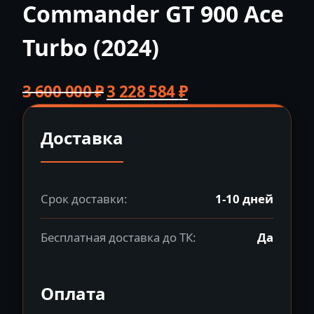
Commander GT 900 Ace
Turbo (2024)
Первоначальная
Текущая
3 600 000
₽
3 228 584
₽
цена
цена:
составляла
3
Доставка
3
228
600
584 ₽.
000 ₽.
Срок доставки:
1-10 дней
Бесплатная доставка до ТК:
Да
Оплата