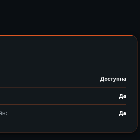
Доступна
Да
йн:
Да