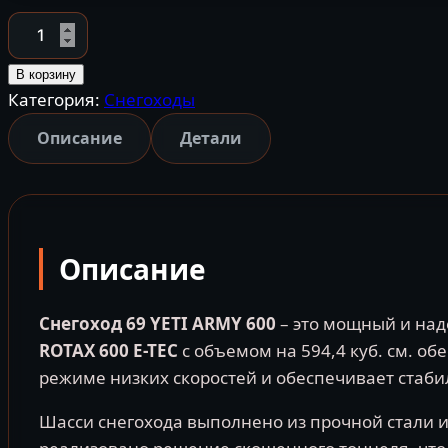
Количество
товара
Снегоход
В корзину
Категория:
Снегоходы
BRP
69
Описание
Детали
YETI
ARMY
600E-
TEC
Описание
Снегоход 69 YETI ARMY 600
– это мощный и над
ROTAX 600 E-TEC
с объемом на 594,4 куб. см. о
режиме низких скоростей и обеспечивает стаби
Шасси снегохода выполнено из прочной стали и