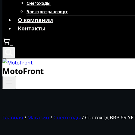
Снегоходы
Электротранспорт
О компании
Контакты
0
MotoFront
Главная
/
Магазин
/
Снегоходы
/
Снегоход BRP 69 YE