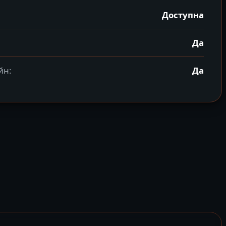
Доступна
Да
йн:
Да