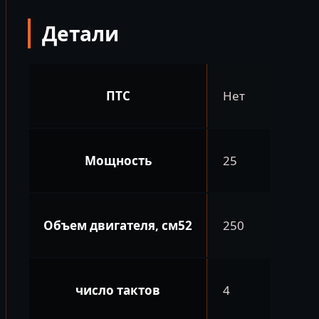
(PR250/172FMM-
Детали
5)
2022
ПТС
Нет
Мощность
25
Объем двигателя, см52
250
число тактов
4