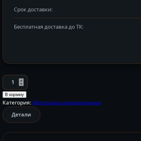
Срок доставки:
Бесплатная доставка до ТК:
Количество
товара
Мотоцикл
В корзину
Категория:
Мотоциклы внедорожные
кроссовый
эндуро
Детали
AVANTIS
A5
LUX