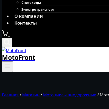
Снегоходы
Электротранспорт
О компании
Контакты
0
MotoFront
Главная
/
Магазин
/
Мотоциклы внедорожные
/
Мото