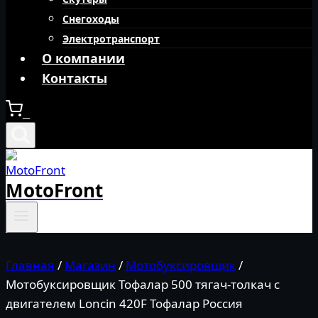
Снегоходы
Электротранспорт
О компании
Контакты
0
MotoFront
Главная
/
Магазин
/
Мотобуксировщик
/
Мотобуксировщик Тофалар 500 тягач-толкач с
двигателем Loncin 420F Тофалар Россия