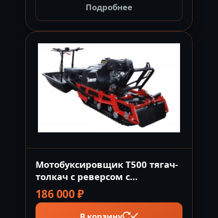
Подробнее
Мотобуксировщик Т500 тягач-
толкач с реверсом с
двигателем Loncin 420FD
186 000
₽
черный Россия
В корзину