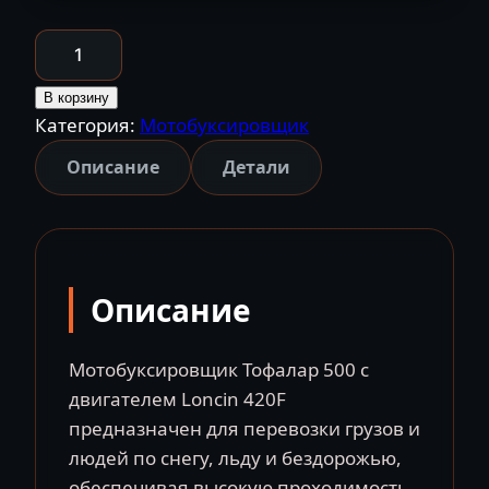
Количество
товара
Мотобуксировщик
В корзину
Категория:
Мотобуксировщик
Тофалар
500
Описание
Детали
тягач-
толкач
с
двигателем
Описание
Loncin
420F
Тофалар
Мотобуксировщик Тофалар 500 с
Россия
двигателем Loncin 420F
предназначен для перевозки грузов и
людей по снегу, льду и бездорожью,
обеспечивая высокую проходимость