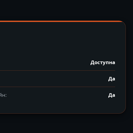
Доступна
Да
йн:
Да