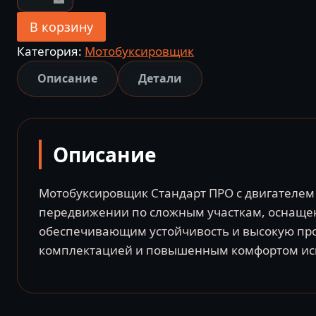
товара
Мотобуксировщик
В корзину
Стандарт
Категория:
Мотобуксировщик
ПРО
Описание
Детали
15
лс
с
двигателем
Описание
Lifan
PRO
Мотобуксировщик Стандарт ПРО с двигателем 
с
передвижении по сложным участкам, оснащен
электрозапуском
обеспечивающим устойчивость и высокую прох
Россия
комплектацией и повышенным комфортом ис