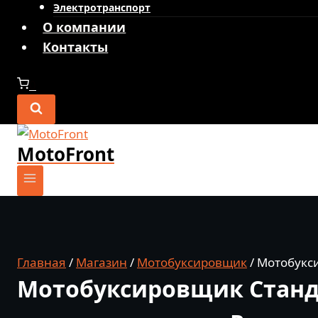
Электротранспорт
О компании
Контакты
0
MotoFront
Главная
/
Магазин
/
Мотобуксировщик
/
Мотобукси
Мотобуксировщик Стандар