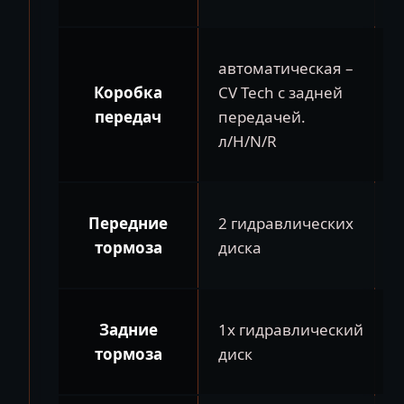
автоматическая –
Коробка
CV Tech с задней
передач
передачей.
л/H/N/R
Передние
2 гидравлических
тормоза
диска
Задние
1x гидравлический
тормоза
диск