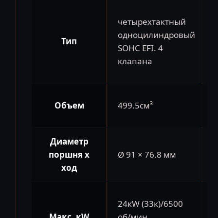
четырехтактный
одноцилиндровый
Тип
SOHC EFI. 4
клапана
Объем
499.5см³
Диаметр
поршня x
Ø 91 × 76.8 мм
ход
24кW (33к)/6500
Макс. кW
об/мин.