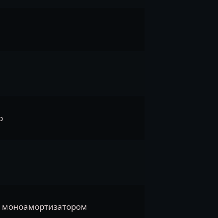
р
с моноамортизатором