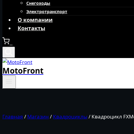
Снегоходы
Электротранспорт
О компании
Контакты
0
MotoFront
Главная
/
Магазин
/
Квадроциклы
/
Квадроцикл FXMo