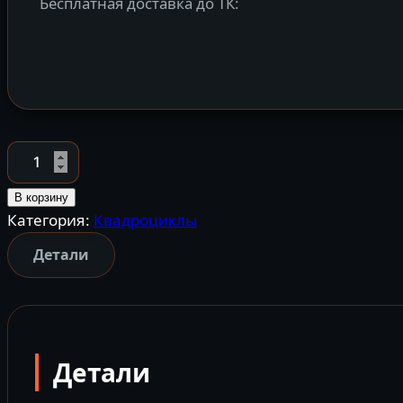
Бесплатная доставка до ТК:
Количество
товара
Квадроцикл
В корзину
Категория:
Квадроциклы
FXMoto
ATV
Детали
TANK
125
Детали