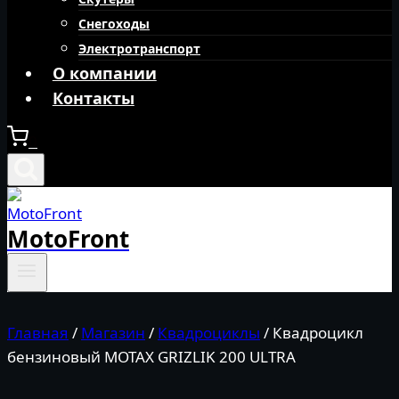
Снегоходы
Электротранспорт
О компании
Контакты
0
MotoFront
Главная
/
Магазин
/
Квадроциклы
/
Квадроцикл
бензиновый MOTAX GRIZLIK 200 ULTRA