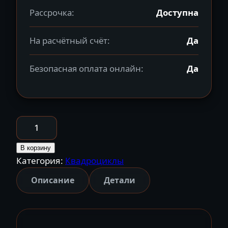
Рассрочка:
Доступна
На расчётный счёт:
Да
Безопасная оплата онлайн:
Да
Количество
товара
Квадроцикл
В корзину
Категория:
Квадроциклы
бензиновый
MOTAX
Описание
Детали
GRIZLIK
200
ULTRA