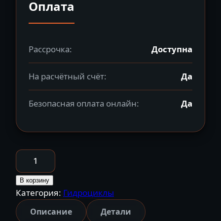
Оплата
Рассрочка:
Доступна
На расчётный счёт:
Да
Безопасная оплата онлайн:
Да
Количество
товара
Гидроцикл
В корзину
Категория:
Гидроциклы
BRP
SEA-
Описание
Детали