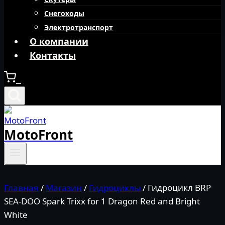
Снегоходы
Электротранспорт
О компании
Контакты
0
MotoFront
Главная
/
Магазин
/
Гидроциклы
/
Гидроцикл BRP
SEA-DOO Spark Trixx for 1 Dragon Red and Bright
White