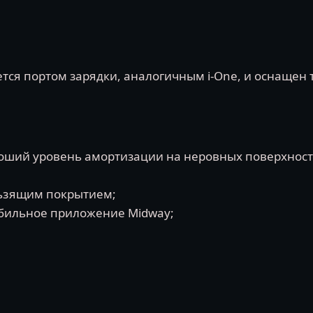
ется портом зарядки, аналогичным i-One, и оснаще
оший уровень амортизации на неровных поверхност
льзящим покрытием;
обильное приложение Midway;