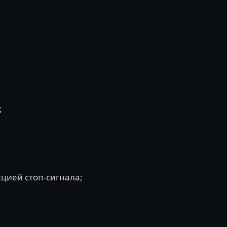
;
цией стоп-сигнала;