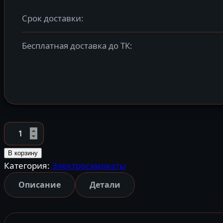
Срок доставки:
Бесплатная доставка до ТК:
Количество
товара
Электросамокат
В корзину
Категория:
Электросамокаты
Midway
Yamato
Описание
Детали
0809
Pro