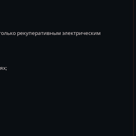
н только рекуперативным электрическим
ях;