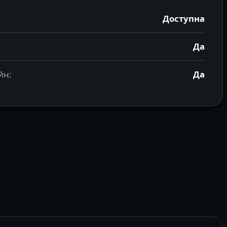
Доступна
Да
йн:
Да