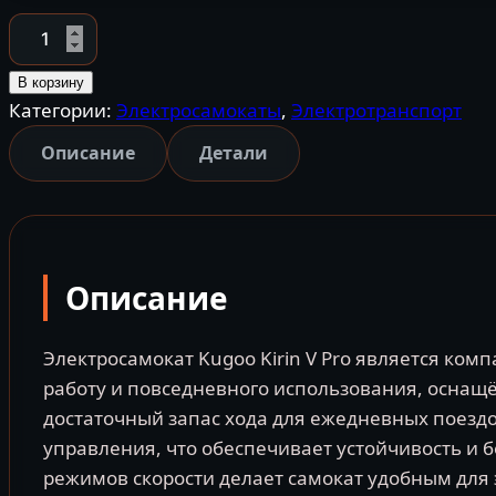
Количество
товара
Электросамокат
В корзину
Категории:
Электросамокаты
,
Электротранспорт
Kugoo
Kirin
Описание
Детали
V
Pro
электрический
самокат
Описание
KUGOO
Китай
Электросамокат Kugoo Kirin V Pro является ко
работу и повседневного использования, оснащ
достаточный запас хода для ежедневных поездо
управления, что обеспечивает устойчивость и 
режимов скорости делает самокат удобным для