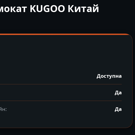
амокат KUGOO Китай
Доступна
Да
йн:
Да