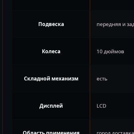
Подвеска
передняя и за
Колеса
10 дюймов
Складной механизм
есть
Дисплей
LCD
Область применения
город доставк