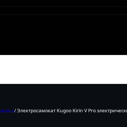
окаты
/
Электросамокат Kugoo Kirin V Pro электриче