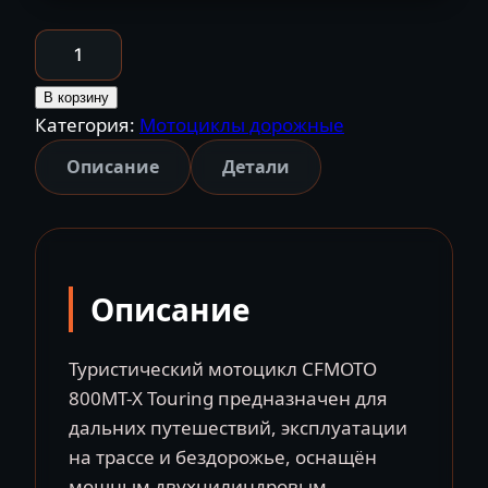
Количество
товара
CFMOTO
В корзину
Категория:
Мотоциклы дорожные
800MT-
X
Описание
Детали
Touring
туристический
мотоцикл
CFMOTO
Описание
Китай
Туристический мотоцикл CFMOTO
800MT-X Touring предназначен для
дальних путешествий, эксплуатации
на трассе и бездорожье, оснащён
мощным двухцилиндровым