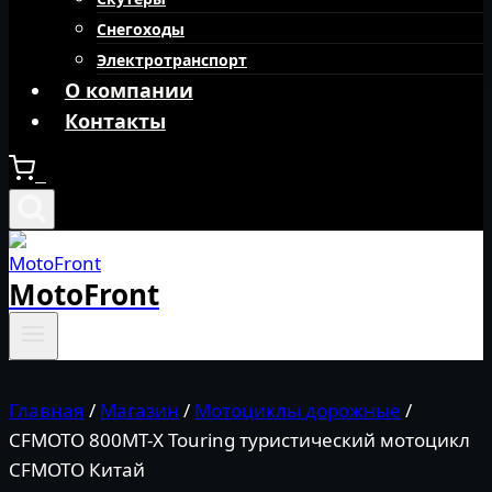
Снегоходы
Электротранспорт
О компании
Контакты
0
MotoFront
Главная
/
Магазин
/
Мотоциклы дорожные
/
CFMOTO 800MT-X Touring туристический мотоцикл
CFMOTO Китай