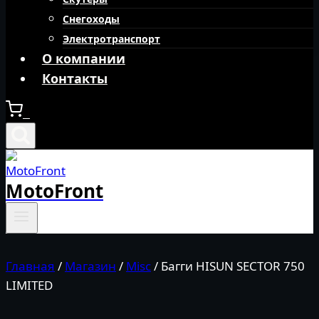
Снегоходы
Электротранспорт
О компании
Контакты
0
MotoFront
Главная
/
Магазин
/
Misc
/
Багги HISUN SECTOR 750
LIMITED