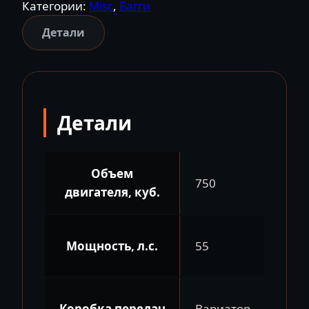
Категории:
Misc
,
Багги
HISUN
SECTOR
Детали
750
LIMITED
Детали
Объем
750
двигателя, куб.
Мощность, л.с.
55
Коробка передач
Вариатор