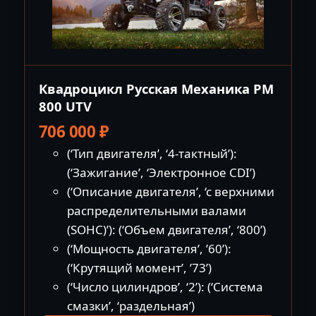
Квадроцикл Русская Механика РМ
800 UTV
706 000
₽
(‘Тип двигателя’, ‘4-тактный’):
(‘Зажигание’, ‘Электронное CDI’)
(‘Описание двигателя’, ‘с верхними
распределительными валами
(SOHC)’): (‘Объем двигателя’, ‘800’)
(‘Мощность двигателя’, ’60’):
(‘Крутящий момент’, ’73’)
(‘Число цилиндров’, ‘2’): (‘Система
смазки’, ‘раздельная’)