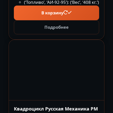
(‘Топливо’, ‘АИ-92-95’): (‘Вес’, ‘408 кг.’)
В корзину
Подробнее
Квадроцикл Русская Механика РМ