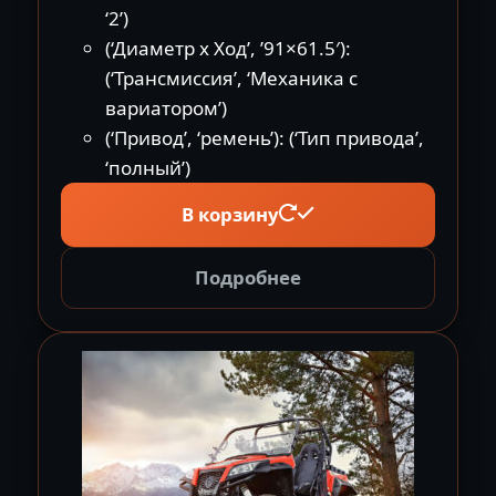
‘2’)
(‘Диаметр x Ход’, ’91×61.5′):
(‘Трансмиссия’, ‘Механика с
вариатором’)
(‘Привод’, ‘ремень’): (‘Тип привода’,
‘полный’)
В корзину
Подробнее