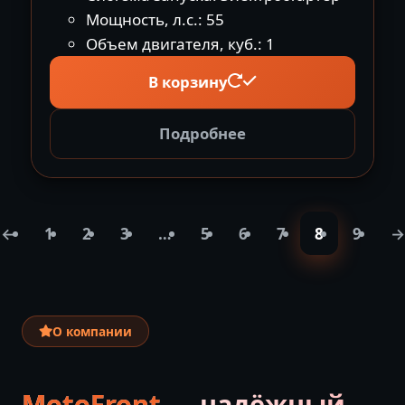
Мощность, л.с.: 55
Объем двигателя, куб.: 1
В корзину
Подробнее
←
1
2
3
…
5
6
7
8
9
→
О компании
MotoFront
— надёжный